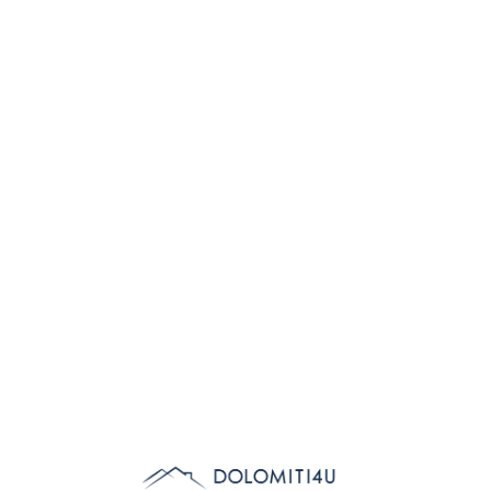
Lo
adi
n