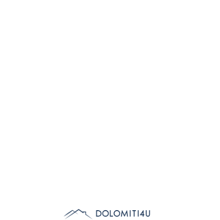
Lo
adi
n