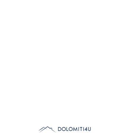
Lo
adi
n