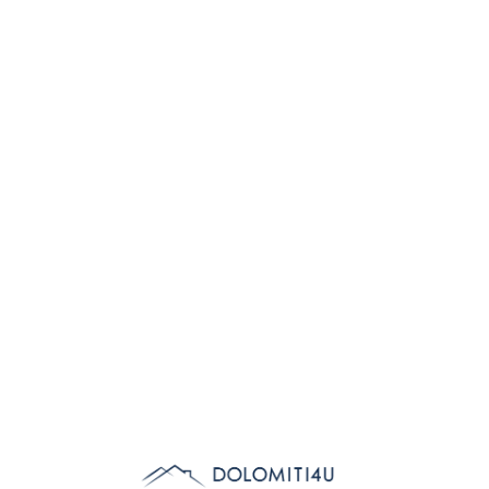
Lo
adi
n