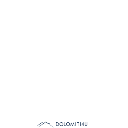
Lo
adi
n