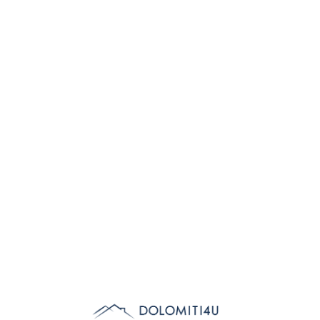
Lo
adi
n