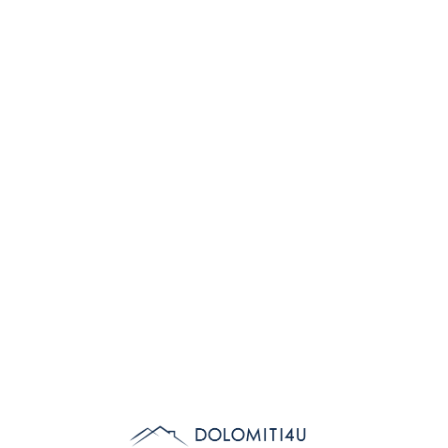
Lo
adi
n