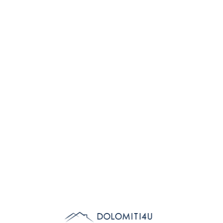
Lo
adi
n