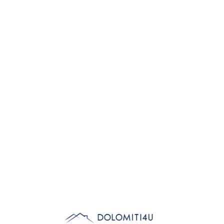
Lo
adi
n