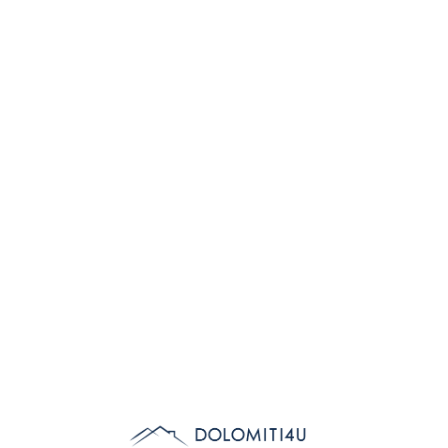
Lo
adi
n