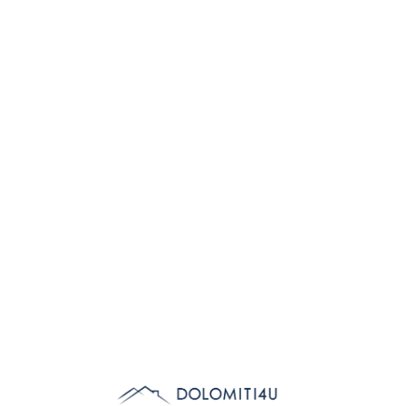
Lo
adi
n