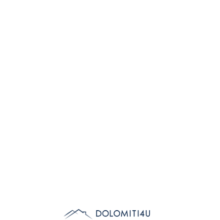
Lo
adi
n