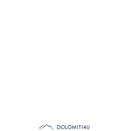
Lo
adi
n