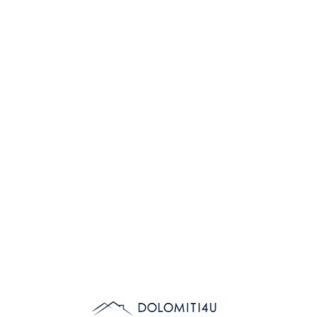
Lo
adi
n