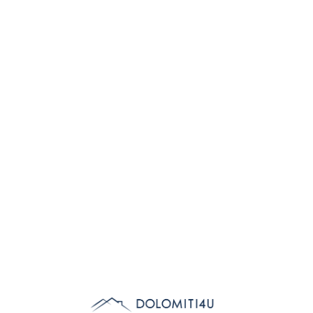
Lo
adi
n