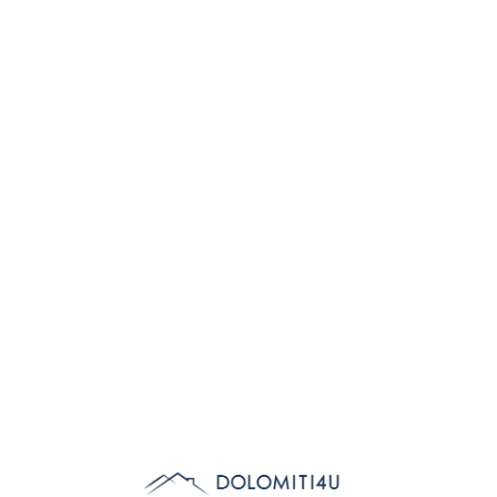
Lo
adi
n