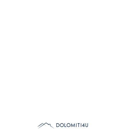
Lo
adi
n