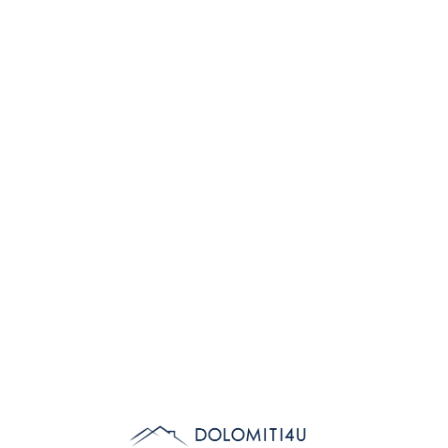
Lo
adi
n