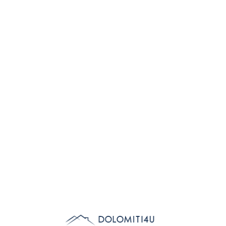
Lo
adi
n