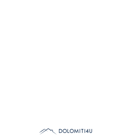
Lo
adi
n