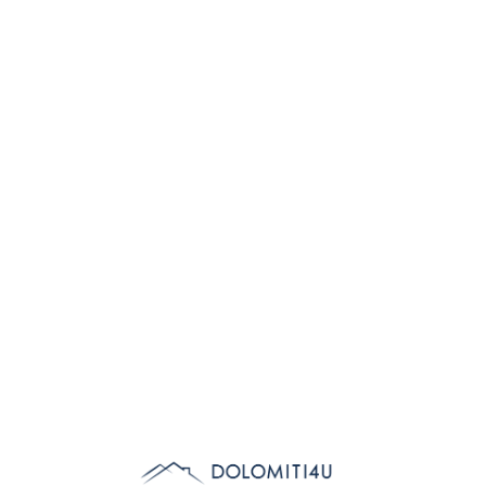
Lo
adi
n